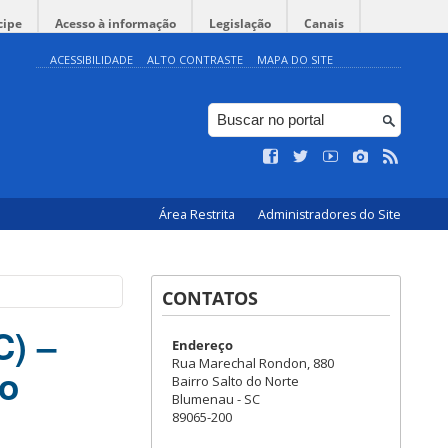
cipe
Acesso à informação
Legislação
Canais
ACESSIBILIDADE
ALTO CONTRASTE
MAPA DO SITE
Área Restrita
Administradores do Site
CONTATOS
C) –
Endereço
Rua Marechal Rondon, 880
o
Bairro Salto do Norte
Blumenau - SC
89065-200