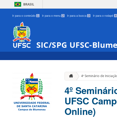
BRASIL
Ir para o conteúdo
1
Ir para o menu
2
Ir para a busca
3
Ir para o rodapé
4
SIC/SPG UFSC-Blum
4º Seminário de Iniciaçã
4º Seminário
UFSC Campu
Online)