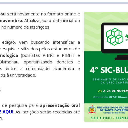
nau
será novamente no formato online e
 novembro
. Atualização: a data inicial do
 no número de inscrições.
 edição, vem buscando intensificar a
 pesquisa realizados pelos estudantes de
cnológica
(bolsistas PIBIC e PIBITI e
Blumenau, oportunizando debates e
ões entre a comunidade acadêmica e
s à universidade.
S
ho de pesquisa para
apresentação oral
E AQUI
. As incrições serão recebidas até
1
.