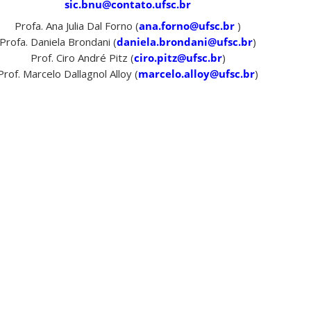
sic.bnu@contato.ufsc.br
Profa. Ana Julia Dal Forno (
ana.forno@ufsc.br
)
Profa. Daniela Brondani (
daniela.brondani@ufsc.br
)
Prof. Ciro André Pitz (
ciro.pitz@ufsc.br
)
Prof. Marcelo Dallagnol Alloy (
marcelo.alloy@ufsc.br
)