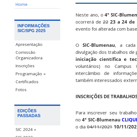
Home
Neste ano, o
4º SIC-Blume
ocorrerá de
22
23 a 24 de
INFORMAÇÕES
evento foi alterada com base
SIC/SPG 2025
Apresentação
O
SIC-Blumenau
, a cada
divulgação dos trabalhos de
Comissão
Organizadora
iniciação científica e te
voluntários) no Campus 
Inscrições
intercâmbio de informaç
Programação »
também interessados externo
Certificados
Fotos
INSCRIÇÕES DE TRABALHO
EDIÇÕES
Para inscrever seu trabal
PASSADAS
no
4º SIC-Blumenau
CLIQU
o dia
04/11/2021
10/11/202
SIC 2024 »