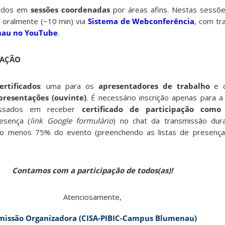
zados em
sessões coordenadas
por áreas afins. Nestas sessõe
 oralmente (~10 min) via
Sistema de Webconferência
, com tr
nau no YouTube
.
PAÇÃO
ertificados
: uma para os
apresentadores de trabalho
e o
apresentações (ouvinte)
. É necessário inscrição apenas para 
ressados em receber
certificado de participação como
resença (
link Google formulário
) no chat da transmissão dur
elo menos 75% do evento (preenchendo as listas de presença
Contamos com a participação de todos(as)!
Atenciosamente,
missão Organizadora (CISA-PIBIC-Campus Blumenau)