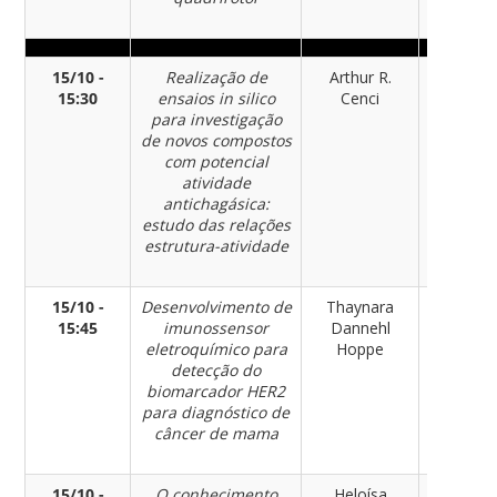
15/10 -
Realização de
Arthur R.
Químic
15:30
ensaios in silico
Cenci
para investigação
de novos compostos
com potencial
atividade
antichagásica:
estudo das relações
estrutura-atividade
15/10 -
Desenvolvimento de
Thaynara
Químic
15:45
imunossensor
Dannehl
eletroquímico para
Hoppe
detecção do
biomarcador HER2
para diagnóstico de
câncer de mama
15/10 -
O conhecimento
Heloísa
Químic