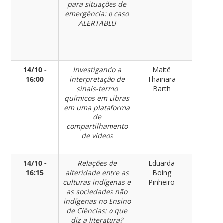
para situações de
Sociais 
emergência: o caso
Ensino
ALERTABLU
Educaçã
Inclusão
Direito
Humano
14/10 -
Investigando a
Maitê
Ciência
16:00
interpretação de
Thainara
Humanas
sinais-termo
Barth
Sociais 
químicos em Libras
Ensino
em uma plataforma
Educaçã
de
Inclusão
compartilhamento
Direito
de vídeos
Humano
14/10 -
Relações de
Eduarda
Ciência
16:15
alteridade entre as
Boing
Humanas
culturas indígenas e
Pinheiro
Sociais 
as sociedades não
Ensino
indígenas no Ensino
Educaçã
de Ciências: o que
Inclusão
diz a literatura?
Direito