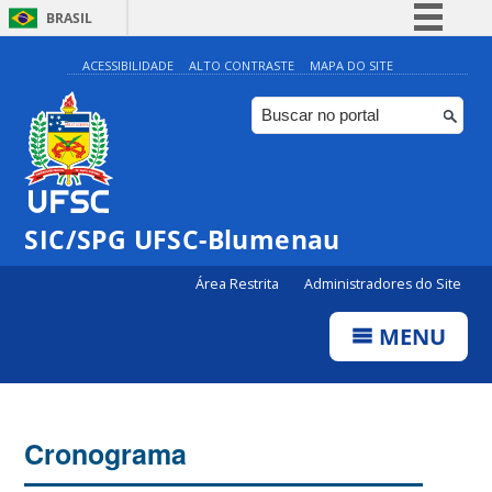
BRASIL
Simplifique!
ACESSIBILIDADE
ALTO CONTRASTE
MAPA DO SITE
Comunica BR
Participe
Acesso à informação
Legislação
SIC/SPG UFSC-Blumenau
Canais
Área Restrita
Administradores do Site
MENU
Cronograma