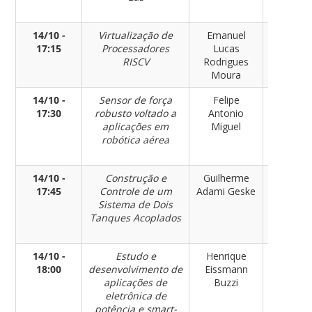
14/10 -
Virtualização de
Emanuel
Engenhar
17:15
Processadores
Lucas
de Contr
RISCV
Rodrigues
e
Moura
Automaç
14/10 -
Sensor de força
Felipe
Engenhar
17:30
robusto voltado a
Antonio
de Contr
aplicações em
Miguel
e
robótica aérea
Automaç
14/10 -
Construção e
Guilherme
Engenhar
17:45
Controle de um
Adami Geske
de Contr
Sistema de Dois
e
Tanques Acoplados
Automaç
14/10 -
Estudo e
Henrique
Engenhar
18:00
desenvolvimento de
Eissmann
de Contr
aplicações de
Buzzi
e
eletrônica de
Automaç
potência e smart-