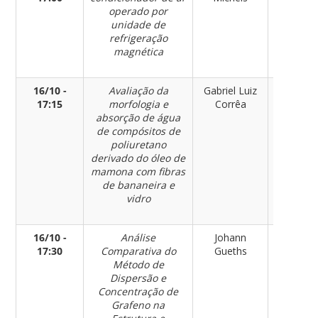
operado por
Materia
unidade de
refrigeração
magnética
16/10 -
Avaliação da
Gabriel Luiz
Engenhar
17:15
morfologia e
Corrêa
de
absorção de água
Materia
de compósitos de
poliuretano
derivado do óleo de
mamona com fibras
de bananeira e
vidro
16/10 -
Análise
Johann
Engenhar
17:30
Comparativa do
Gueths
de
Método de
Materia
Dispersão e
Concentração de
Grafeno na