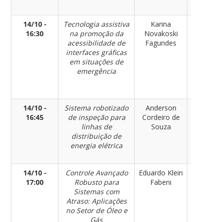
Humano
14/10 -
Tecnologia assistiva
Karina
Ciência
16:30
na promoção da
Novakoski
Humanas
acessibilidade de
Fagundes
Sociais 
interfaces gráficas
Ensino
em situações de
Educaçã
emergência
Inclusão
Direito
Humano
14/10 -
Sistema robotizado
Anderson
Engenhar
16:45
de inspeção para
Cordeiro de
de Contr
linhas de
Souza
e
distribuição de
Automaç
energia elétrica
14/10 -
Controle Avançado
Eduardo Klein
Engenhar
17:00
Robusto para
Fabeni
de Contr
Sistemas com
e
Atraso: Aplicações
Automaç
no Setor de Óleo e
Gás