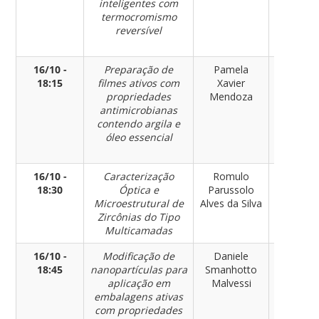
inteligentes com
Materia
termocromismo
reversível
16/10 -
Preparação de
Pamela
Engenhar
18:15
filmes ativos com
Xavier
de
propriedades
Mendoza
Materia
antimicrobianas
contendo argila e
óleo essencial
16/10 -
Caracterização
Romulo
Engenhar
18:30
Óptica e
Parussolo
de
Microestrutural de
Alves da Silva
Materia
Zircônias do Tipo
Multicamadas
16/10 -
Modificação de
Daniele
Engenhar
18:45
nanopartículas para
Smanhotto
de
aplicação em
Malvessi
Materia
embalagens ativas
com propriedades