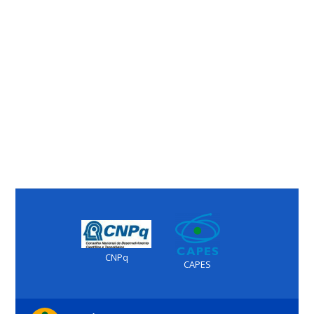
CNPq
CAPES