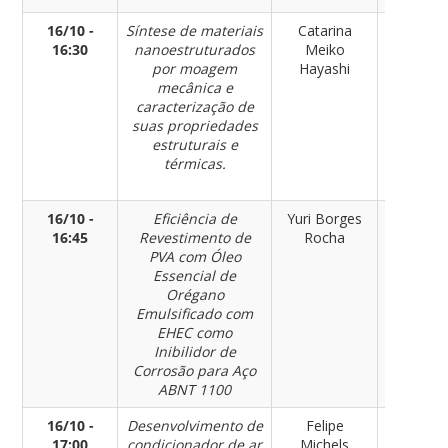
16/10 -
Síntese de materiais
Catarina
Engenhar
16:30
nanoestruturados
Meiko
de
por moagem
Hayashi
Materia
mecânica e
caracterização de
suas propriedades
estruturais e
térmicas.
16/10 -
Eficiência de
Yuri Borges
Engenhar
16:45
Revestimento de
Rocha
de
PVA com Óleo
Materia
Essencial de
Orégano
Emulsificado com
EHEC como
Inibilidor de
Corrosão para Aço
ABNT 1100
16/10 -
Desenvolvimento de
Felipe
Engenhar
17:00
condicionador de ar
Michels
de