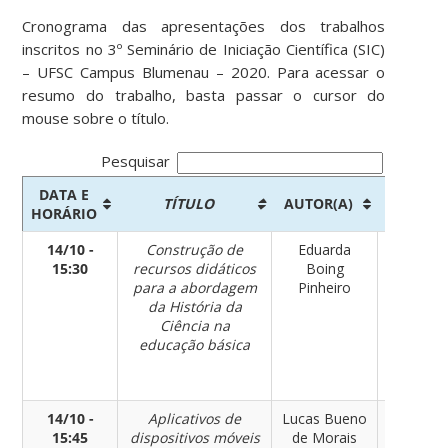
Cronograma das apresentações dos trabalhos
inscritos no 3º Seminário de Iniciação Científica (SIC)
– UFSC Campus Blumenau – 2020. Para acessar o
resumo do trabalho, basta passar o cursor do
mouse sobre o título.
Pesquisar
DATA E
TÍTULO
AUTOR(A)
ÁREA
HORÁRIO
14/10 -
Construção de
Eduarda
Ciência
15:30
recursos didáticos
Boing
Humanas
para a abordagem
Pinheiro
Sociais 
da História da
Ensino
Ciência na
Educaçã
educação básica
Inclusão
Direito
Humano
14/10 -
Aplicativos de
Lucas Bueno
Ciência
15:45
dispositivos móveis
de Morais
Humanas