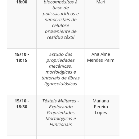
18:00
biocompósitos à
Mari
Têxtil
base de
polissacarídeos e
nanocristais de
celulose
proveniente de
resíduo têxtil
15/10 -
Estudo das
Ana Aline
Engenhar
18:15
propriedades
Mendes Paim
Têxtil
mecânicas,
morfológicas e
tintoriais de fibras
lignocelulósicas
15/10 -
Têxteis Militares -
Mariana
Engenhar
18:30
Explorando
Pereira
Têxtil
Propriedades
Lopes
Morfológicas e
Funcionais