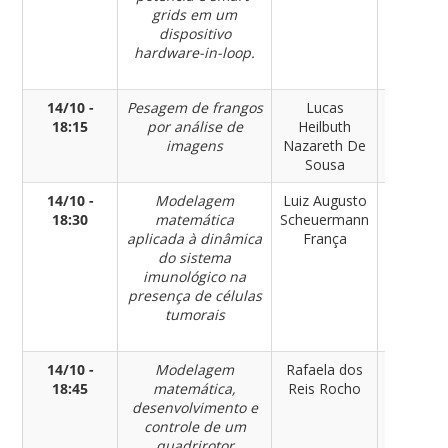
grids em um
dispositivo
hardware-in-loop.
14/10 -
Pesagem de frangos
Lucas
Engenhar
18:15
por análise de
Heilbuth
de Contr
imagens
Nazareth De
e
Sousa
Automaç
14/10 -
Modelagem
Luiz Augusto
Engenhar
18:30
matemática
Scheuermann
de Contr
aplicada à dinâmica
França
e
do sistema
Automaç
imunológico na
presença de células
tumorais
14/10 -
Modelagem
Rafaela dos
Engenhar
18:45
matemática,
Reis Rocho
de Contr
desenvolvimento e
e
controle de um
Automaç
quadrirotor