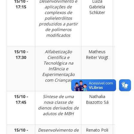
15/10 -
Desenvolvimento e
Luiza
Químic
17:15
aplicações de
Gabriela
complexos de
Schlüter
polieletrólitos
produzidos a partir
de polímeros
modificados
15/10 -
Alfabetização
Matheus
Químic
17:30
Científica e
Reiter Voigt
Tecnológica na
Infância e
Experimentação
com Crianças
15/10 -
Síntese de uma
Nathalia
Químic
17:45
nova classe de
Biazotto Sá
dienos derivados de
adutos de MBH
15/10 -
Desenvolvimento de
Renato Poli
Engenhar