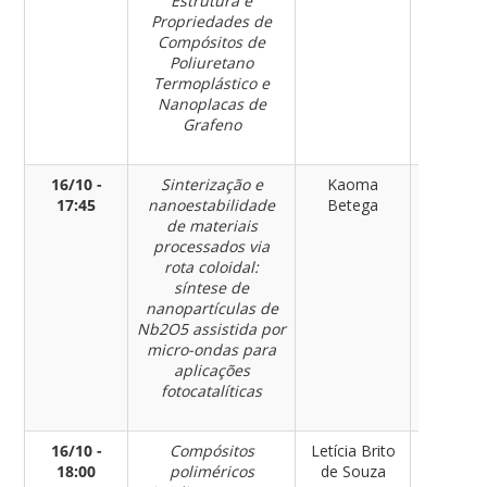
Estrutura e
Propriedades de
Compósitos de
Poliuretano
Termoplástico e
Nanoplacas de
Grafeno
16/10 -
Sinterização e
Kaoma
Engenhar
17:45
nanoestabilidade
Betega
de
de materiais
Materia
processados via
rota coloidal:
síntese de
nanopartículas de
Nb2O5 assistida por
micro-ondas para
aplicações
fotocatalíticas
16/10 -
Compósitos
Letícia Brito
Engenhar
18:00
poliméricos
de Souza
de