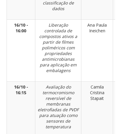
classificação de
dados
16/10 -
Liberação
Ana Paula
Engenhar
16:00
controlada de
Ineichen
de
compostos ativos a
Materia
partir de filmes
poliméricos com
propriedades
antimicrobianas
para aplicação em
embalagens
16/10 -
Avaliação do
Camila
Engenhar
16:15
termocromismo
Cristina
de
reversível de
Stapait
Materia
membranas
eletrofiadas de PVDF
para atuação como
sensores de
temperatura