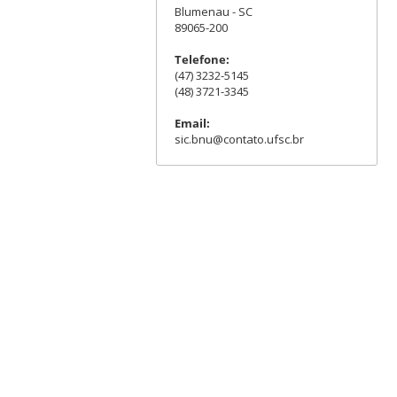
Blumenau - SC
89065-200
Telefone:
(47) 3232-5145
(48) 3721-3345
Email:
sic.bnu@contato.ufsc.br