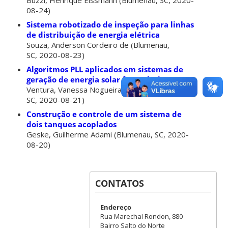
Buzzi, Henrique Eissmann
(
Blumenau, SC
,
2020-
08-24
)
Sistema robotizado de inspeção para linhas
de distribuição de energia elétrica
Souza, Anderson Cordeiro de
(
Blumenau,
SC
,
2020-08-23
)
Algoritmos PLL aplicados em sistemas de
geração de energia solar fotovoltaica
Ventura, Vanessa Nogueira da Silva
(
Blumenau,
SC
,
2020-08-21
)
Construção e controle de um sistema de
dois tanques acoplados
Geske, Guilherme Adami
(
Blumenau, SC
,
2020-
08-20
)
CONTATOS
Endereço
Rua Marechal Rondon, 880
Bairro Salto do Norte