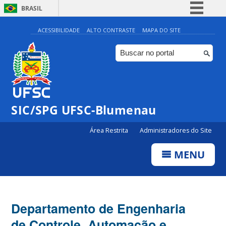
BRASIL
Simplifique!
ACESSIBILIDADE
ALTO CONTRASTE
MAPA DO SITE
Comunica BR
Participe
Acesso à informação
Legislação
SIC/SPG UFSC-Blumenau
Canais
Área Restrita
Administradores do Site
MENU
Departamento de Engenharia
de Controle, Automação e