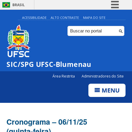
BRASIL
Simplifique!
ACESSIBILIDADE
ALTO CONTRASTE
MAPA DO SITE
Comunica BR
Participe
Acesso à informação
Legislação
SIC/SPG UFSC-Blumenau
Canais
Área Restrita
Administradores do Site
MENU
Cronograma – 06/11/25
(quinta-feira)