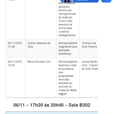
eletrofiadas de
Materi
poli(ácido
láctico) com
nanopartículas
de óxido de
zinco e óleo
essencial de
menta para
curativos
biodegradáveis.
06/11/2025
Camila Somavila da
Nanocompósitos
Cristiano da
Engen
15:40
Silva
magnéticos para
Silva Teixeira
de
aplicações
Materi
biomédicas
06/11/2025
Maria Eduarda Goll
Nanocompósitos
Larissa Nardini
Engen
16:00
bioativos à base
Carli; Cristiano
de
de quitosana
da Silva Teixeira
Materi
com
propriedades
larvicidas
aplicados ao
controle do
mosquito Aedes
aegypti.
06/11 – 17h20 às 20h40 – Sala B302