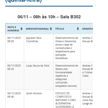
06/11 – 08h às 10h – Sala B302
DATA E
APRESENTADOR(A)
TÍTULO
ORIENTADOR
C
HORÁRIO
06/11/2025
Japnaam Kaur
Desenvolvimento de
Andrea Cristiane
E
08:00
Chandhok
filmes e filamentos
Krause Bierhalz
Tê
ativos a base de
nanocelulose e
biopolímeros para
aplicações
biomédicas
06/11/2025
Lucas Souza da Silva
Desenvolvimento de
Andrea Cristiane
Me
08:20
têxteis com
Krause Bierhalz
Ac
funcionalidade
e Cristiane da
e
repelente a
Costa
E
mosquitos
Tê
utilizando
P
compostos naturais
06/11/2025
Sarah Ferreira
ESTUDO DE
Andrea Cristiane
Me
08:40
COMPOSTOS
Krause Bierhalz;
Ac
NATURAIS COMO
Catia Rosana
e
ALTERNATIVA
Lange de Aguiar
E
SUSTENTÁVEL A
Tê