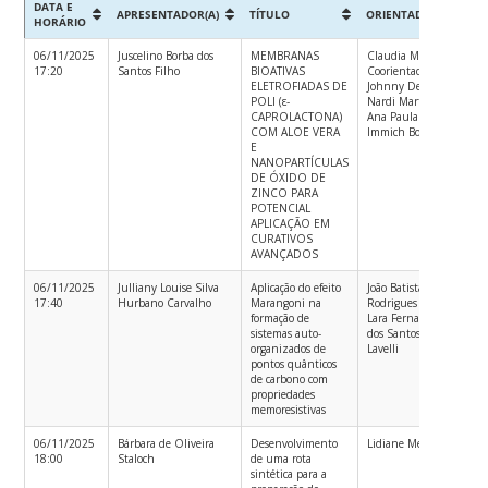
DATA E
APRESENTADOR(A)
TÍTULO
ORIENTADOR
CU
HORÁRIO
06/11/2025
Juscelino Borba dos
MEMBRANAS
Claudia Merlini;
Me
17:20
Santos Filho
BIOATIVAS
Coorientadores:
Ac
ELETROFIADAS DE
Johnny De
em
POLI (ε-
Nardi Martins;
Nan
CAPROLACTONA)
Ana Paula
Pro
COM ALOE VERA
Immich Boemo
Mat
E
Ava
NANOPARTÍCULAS
PP
DE ÓXIDO DE
ZINCO PARA
POTENCIAL
APLICAÇÃO EM
CURATIVOS
AVANÇADOS
06/11/2025
Julliany Louise Silva
Aplicação do efeito
João Batista
Me
17:40
Hurbano Carvalho
Marangoni na
Rodrigues Neto;
Ac
formação de
Lara Fernandes
em
sistemas auto-
dos Santos
Nan
organizados de
Lavelli
Pro
pontos quânticos
Mat
de carbono com
Ava
propriedades
PP
memoresistivas
06/11/2025
Bárbara de Oliveira
Desenvolvimento
Lidiane Meier
Bac
18:00
Staloch
de uma rota
em
sintética para a