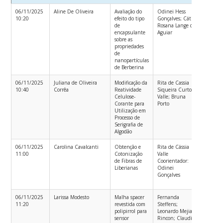
06/11/2025
Aline De Oliveira
Avaliação do
Odinei Hess
Engenh
10:20
efeito do tipo
Gonçalves; Cátia
Têxtil
de
Rosana Lange de
encapsulante
Aguiar
sobre as
propriedades
de
nanopartículas
de Berberina
06/11/2025
Juliana de Oliveira
Modificação da
Rita de Cassia
Engenh
10:40
Corrêa
Reatividade
Siqueira Curto
Têxtil
Celulose-
Valle; Bruna
Corante para
Porto
Utilização em
Processo de
Serigrafia de
Algodão
06/11/2025
Carolina Cavalcanti
Obtenção e
Rita de Cássia
Mestra
11:00
Cotonização
Valle
Acadêmi
de Fibras de
Coorientador:
em
Liberianas
Odinei
Engenh
Gonçalves
Têxtil –
PGETE
06/11/2025
Larissa Modesto
Malha spacer
Fernanda
Mestra
11:20
revestida com
Steffens;
Acadêmi
polipirrol para
Leonardo Mejia
em
sensor
Rincon; Claudia
Engenh