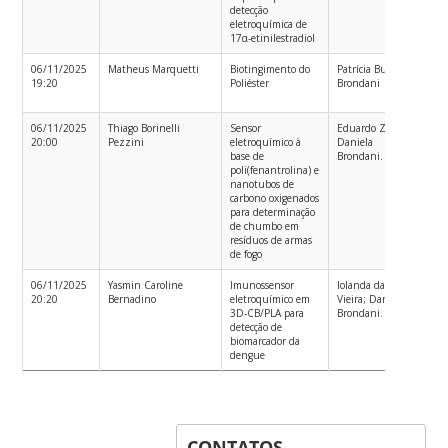
detecção
eletroquímica de
17α-etinilestradiol
06/11/2025
Matheus Marquetti
Biotingimento do
Patrícia Bulegon
Bac
19:20
Poliéster
Brondani
em
06/11/2025
Thiago Borinelli
Sensor
Eduardo Zapp;
Bac
20:00
Pezzini
eletroquímico à
Daniela
em
base de
Brondani.
poli(fenantrolina) e
nanotubos de
carbono oxigenados
para determinação
de chumbo em
resíduos de armas
de fogo
06/11/2025
Yasmin Caroline
Imunossensor
Iolanda da Cruz
Bac
20:20
Bernadino
eletroquímico em
Vieira; Daniela
em
3D-CB/PLA para
Brondani.
detecção de
biomarcador da
dengue
CONTATOS