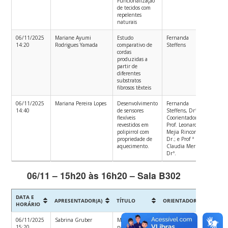
Funcionalização
Têxtil
de tecidos com
PGET
repelentes
naturais
06/11/2025
Mariane Ayumi
Estudo
Fernanda
Enge
14:20
Rodrigues Yamada
comparativo de
Steffens
Têxtil
cordas
produzidas a
partir de
diferentes
substratos
fibrosos têxteis
06/11/2025
Mariana Pereira Lopes
Desenvolvimento
Fernanda
Mest
14:40
de sensores
Steffens, Drª.;
Acad
flexíveis
Coorientador(a)
em
revestidos em
Prof. Leonardo
Enge
polipirrol com
Mejia Rincon,
Têxtil
propriedade de
Dr.; e Prof ª
PGET
aquecimento.
Claudia Merlini,
Drª.
06/11 – 15h20 às 16h20 – Sala B302
DATA E
APRESENTADOR(A)
TÍTULO
ORIENTADOR
CURS
HORÁRIO
06/11/2025
Sabrina Gruber
Membranas
Claudia Merlini
Engen
15:20
nanofibrosas
de