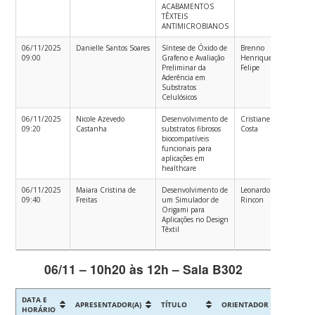
ACABAMENTOS
P
TÊXTEIS
ANTIMICROBIANOS
06/11/2025
Danielle Santos Soares
Síntese de Óxido de
Brenno
E
09:00
Grafeno e Avaliação
Henrique Silva
Tê
Preliminar da
Felipe
Aderência em
Substratos
Celulósicos
06/11/2025
Nicole Azevedo
Desenvolvimento de
Cristiane da
E
09:20
Castanha
substratos fibrosos
Costa
Tê
biocompatíveis
funcionais para
aplicações em
healthcare
06/11/2025
Maiara Cristina de
Desenvolvimento de
Leonardo Mejia
Me
09:40
Freitas
um Simulador de
Rincon
Ac
Origami para
e
Aplicações no Design
E
Têxtil
Tê
P
06/11 – 10h20 às 12h – Sala B302
DATA E
APRESENTADOR(A)
TÍTULO
ORIENTADOR
CURSO
HORÁRIO