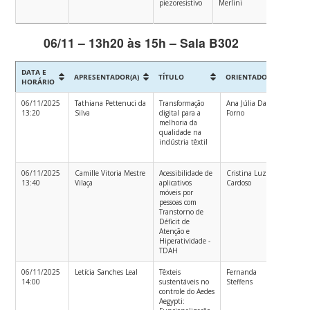
piezoresistivo
Merlini
Têxtil –
PGETE
06/11 – 13h20 às 15h – Sala B302
DATA E
APRESENTADOR(A)
TÍTULO
ORIENTADOR
CUR
HORÁRIO
06/11/2025
Tathiana Pettenuci da
Transformação
Ana Júlia Dal
Mest
13:20
Silva
digital para a
Forno
Acad
melhoria da
em
qualidade na
Enge
indústria têxtil
Têxtil
PGET
06/11/2025
Camille Vitoria Mestre
Acessibilidade de
Cristina Luz
Enge
13:40
Vilaça
aplicativos
Cardoso
Têxtil
móveis por
pessoas com
Transtorno de
Déficit de
Atenção e
Hiperatividade -
TDAH
06/11/2025
Letícia Sanches Leal
Têxteis
Fernanda
Mest
14:00
sustentáveis no
Steffens
Acad
controle do Aedes
em
Aegypti:
Enge