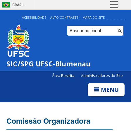
BRASIL
Simplifique!
ACESSIBILIDADE
ALTO CONTRASTE
MAPA DO SITE
Comunica BR
Participe
Acesso à informação
Legislação
SIC/SPG UFSC-Blumenau
Canais
Área Restrita
Administradores do Site
MENU
Comissão Organizadora