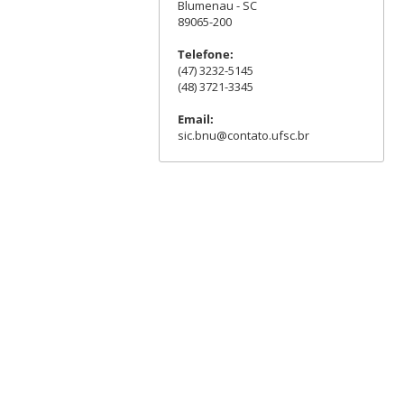
Blumenau - SC
89065-200
Telefone:
(47) 3232-5145
(48) 3721-3345
Email:
sic.bnu@contato.ufsc.br