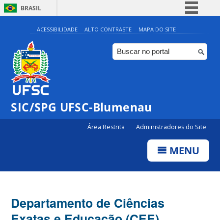
BRASIL
Simplifique!
ACESSIBILIDADE
ALTO CONTRASTE
MAPA DO SITE
Comunica BR
Participe
Acesso à informação
Legislação
SIC/SPG UFSC-Blumenau
Canais
Área Restrita
Administradores do Site
MENU
Departamento de Ciências
Exatas e Educação (CEE)