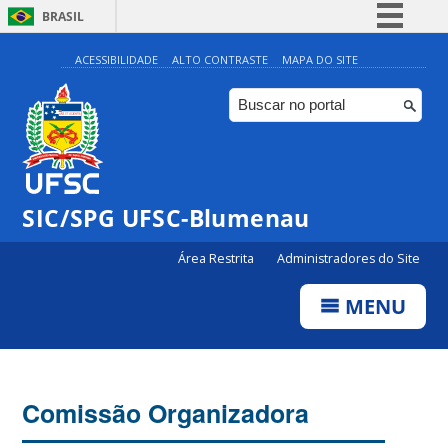
BRASIL
Simplifique!
ACESSIBILIDADE
ALTO CONTRASTE
MAPA DO SITE
Comunica BR
Participe
Acesso à informação
Legislação
SIC/SPG UFSC-Blumenau
Canais
Área Restrita
Administradores do Site
MENU
Comissão Organizadora