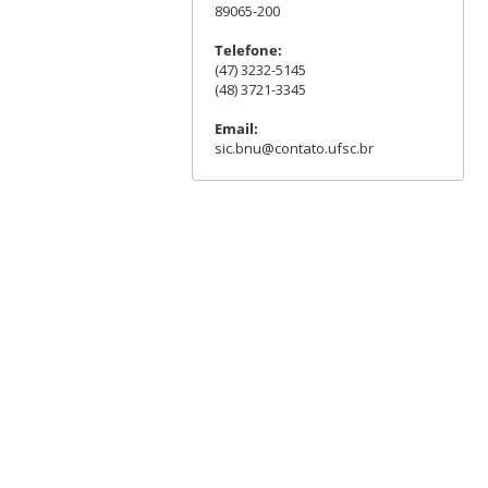
89065-200
Telefone:
(47) 3232-5145
(48) 3721-3345
Email:
sic.bnu@contato.ufsc.br