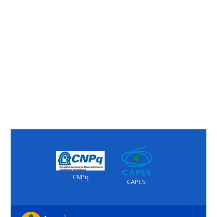
CNPq
CAPES