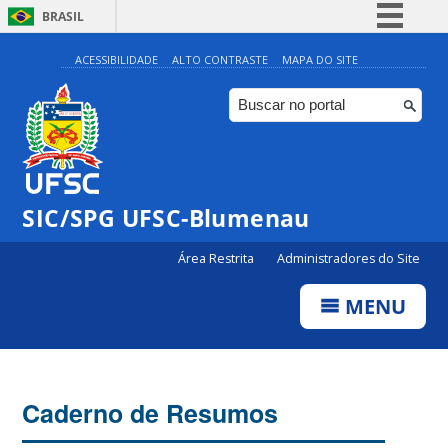
BRASIL
Simplifique!
ACESSIBILIDADE
ALTO CONTRASTE
MAPA DO SITE
Comunica BR
Participe
Acesso à informação
Legislação
SIC/SPG UFSC-Blumenau
Canais
Área Restrita
Administradores do Site
MENU
Caderno de Resumos