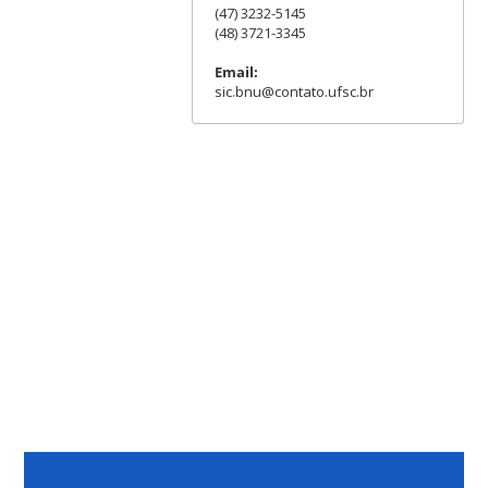
(47) 3232-5145
(48) 3721-3345
Email:
sic.bnu@contato.ufsc.br