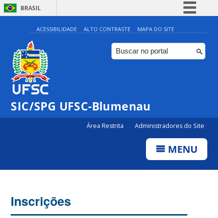
BRASIL
Simplifique!
ACESSIBILIDADE
ALTO CONTRASTE
MAPA DO SITE
Comunica BR
Participe
Acesso à informação
Legislação
SIC/SPG UFSC-Blumenau
Canais
Área Restrita
Administradores do Site
MENU
Inscrições