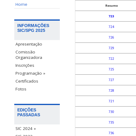
Home
Resumo
723
INFORMAÇÕES
724
SIC/SPG 2025
726
Apresentação
729
Comissão
Organizadora
722
Inscrições
725
Programação »
727
Certificados
Fotos
728
721
EDIÇÕES
730
PASSADAS
735
SIC 2024 »
736