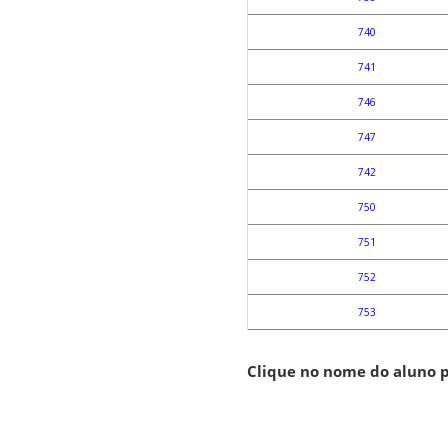
740
741
746
747
742
750
751
752
753
Clique no nome do aluno p