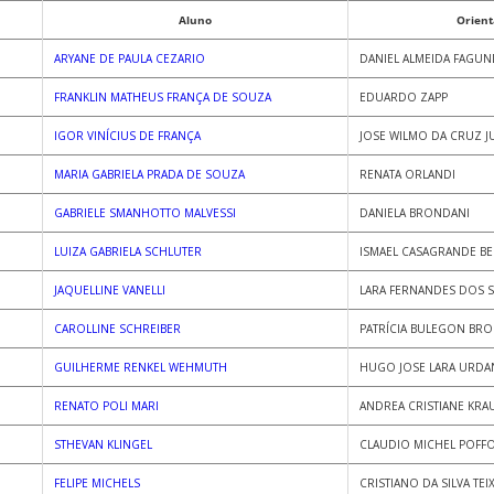
Aluno
Orient
ARYANE DE PAULA CEZARIO
DANIEL ALMEIDA FAGUN
FRANKLIN MATHEUS FRANÇA DE SOUZA
EDUARDO ZAPP
IGOR VINÍCIUS DE FRANÇA
JOSE WILMO DA CRUZ J
MARIA GABRIELA PRADA DE SOUZA
RENATA ORLANDI
GABRIELE SMANHOTTO MALVESSI
DANIELA BRONDANI
LUIZA GABRIELA SCHLUTER
ISMAEL CASAGRANDE BEL
JAQUELLINE VANELLI
LARA FERNANDES DOS S
CAROLLINE SCHREIBER
PATRÍCIA BULEGON BR
GUILHERME RENKEL WEHMUTH
HUGO JOSE LARA URDA
RENATO POLI MARI
ANDREA CRISTIANE KRA
STHEVAN KLINGEL
CLAUDIO MICHEL POFF
FELIPE MICHELS
CRISTIANO DA SILVA TEI