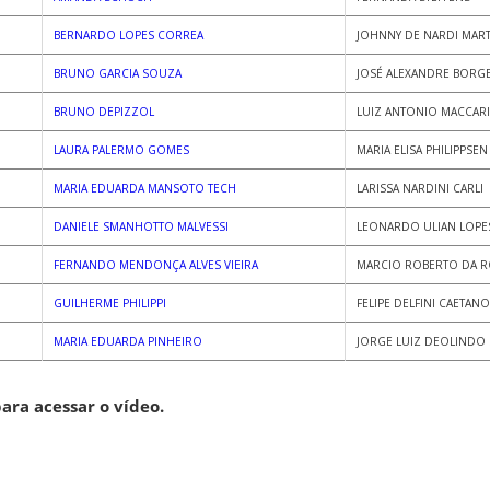
BERNARDO LOPES CORREA
JOHNNY DE NARDI MART
BRUNO GARCIA SOUZA
JOSÉ ALEXANDRE BORGE
BRUNO DEPIZZOL
LUIZ ANTONIO MACCARI
LAURA PALERMO GOMES
MARIA ELISA PHILIPPSE
MARIA EDUARDA MANSOTO TECH
LARISSA NARDINI CARLI
DANIELE SMANHOTTO MALVESSI
LEONARDO ULIAN LOPE
FERNANDO MENDONÇA ALVES VIEIRA
MARCIO ROBERTO DA 
GUILHERME PHILIPPI
FELIPE DELFINI CAETAN
MARIA EDUARDA PINHEIRO
JORGE LUIZ DEOLINDO 
ara acessar o vídeo.