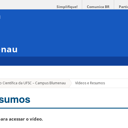
Simplifique!
Comunica BR
Parti
enau
ão Científica da UFSC – Campus Blumenau
Vídeos e Resumos
esumos
ara acessar o vídeo.