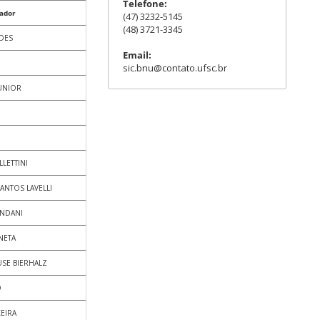
Telefone:
ador
(47) 3232-5145
(48) 3721-3345
DES
Email:
sic.bnu@contato.ufsc.br
UNIOR
LETTINI
ANTOS LAVELLI
ONDANI
NETA
USE BIERHALZ
O
XEIRA