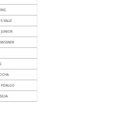
INS
S VALLE
 JUNIOR
N MISSNER
S
ROCHA
O FIDALGO
SILVA