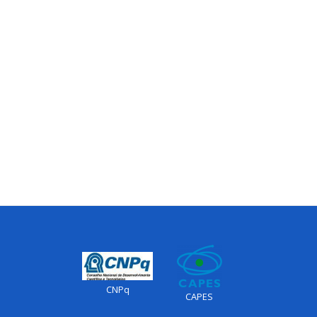
CNPq
CAPES