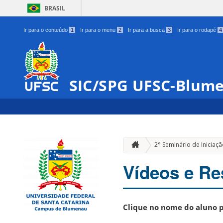
BRASIL
Ir para o conteúdo
1
Ir para o menu
2
Ir para a busca
3
Ir para o rodapé
4
SIC/SPG UFSC-Blum
2° Seminário de Iniciaç
Vídeos e R
Clique no nome do aluno p