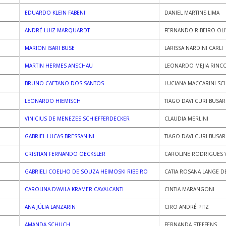
EDUARDO KLEIN FABENI
DANIEL MARTINS LIMA
ANDRÉ LUIZ MARQUARDT
FERNANDO RIBEIRO OLI
MARION ISARI BUSE
LARISSA NARDINI CARLI
MARTIN HERMES ANSCHAU
LEONARDO MEJIA RINC
BRUNO CAETANO DOS SANTOS
LUCIANA MACCARINI S
LEONARDO HIEMISCH
TIAGO DAVI CURI BUSA
VINICIUS DE MENEZES SCHIEFFERDECKER
CLAUDIA MERLINI
GABRIEL LUCAS BRESSANINI
TIAGO DAVI CURI BUSA
CRISTIAN FERNANDO OECKSLER
CAROLINE RODRIGUES 
GABRIELI COELHO DE SOUZA HEIMOSKI RIBEIRO
CATIA ROSANA LANGE D
CAROLINA D’AVILA KRAMER CAVALCANTI
CINTIA MARANGONI
ANA JÚLIA LANZARIN
CIRO ANDRÉ PITZ
AMANDA SCHUCH
FERNANDA STEFFENS