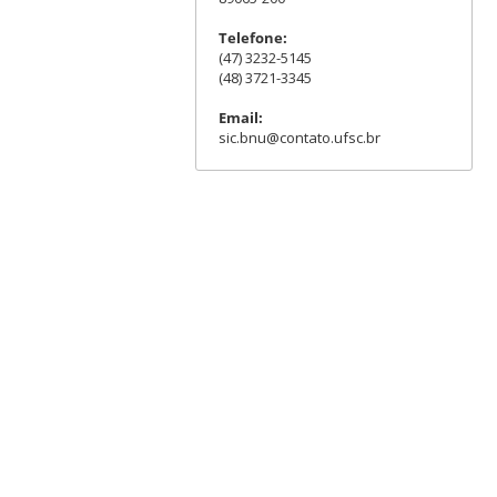
Telefone:
(47) 3232-5145
(48) 3721-3345
Email:
sic.bnu@contato.ufsc.br