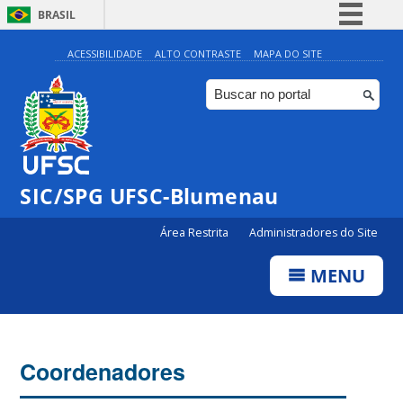
BRASIL
Simplifique!
ACESSIBILIDADE
ALTO CONTRASTE
MAPA DO SITE
Comunica BR
Participe
Acesso à informação
Legislação
SIC/SPG UFSC-Blumenau
Canais
Área Restrita
Administradores do Site
MENU
Coordenadores