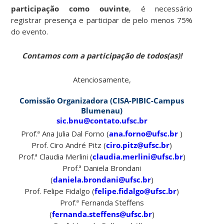
participação como ouvinte
, é necessário
registrar presença e participar de pelo menos 75%
do evento.
Contamos com a participação de todos(as)!
Atenciosamente,
Comissão Organizadora (CISA-PIBIC-Campus
Blumenau)
sic.bnu@contato.ufsc.br
Prof.ª Ana Julia Dal Forno (
ana.forno@ufsc.br
)
Prof. Ciro André Pitz (
ciro.pitz@ufsc.br
)
Prof.ª Claudia Merlini (
claudia.merlini@ufsc.br
)
Prof.ª Daniela Brondani
(
daniela.brondani@ufsc.br
)
Prof. Felipe Fidalgo (
felipe.fidalgo@ufsc.br
)
Prof.ª Fernanda Steffens
(
fernanda.steffens@ufsc.br
)