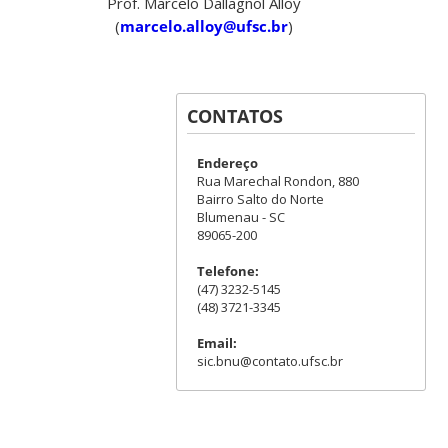
Prof. Marcelo Dallagnol Alloy
(
marcelo.alloy@ufsc.br
)
CONTATOS
Endereço
Rua Marechal Rondon, 880
Bairro Salto do Norte
Blumenau - SC
89065-200
Telefone:
(47) 3232-5145
(48) 3721-3345
Email:
sic.bnu@contato.ufsc.br