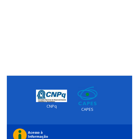
CNPq
CAPES