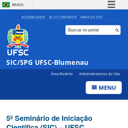
BRASIL
Simplifique!
ACESSIBILIDADE
ALTO CONTRASTE
MAPA DO SITE
Comunica BR
Participe
Acesso à informação
Legislação
SIC/SPG UFSC-Blumenau
Canais
Área Restrita
Administradores do Site
MENU
5º Seminário de Iniciação
Científica (SIC) – UFSC